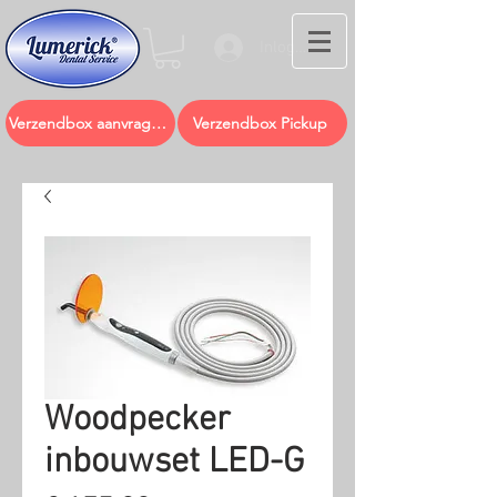
Inloggen
Verzendbox aanvragen
Verzendbox Pickup
Woodpecker
inbouwset LED-G