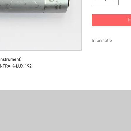
I
Informatie
6 Maanden garantie
instrument)
INTRA K-LUX 192