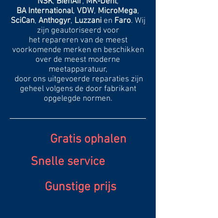
NSK
,
BienAir
,
MK-Dent
,
BA International
,
VDW
,
MicroMega
,
SciCan
,
Anthogyr
,
Luzzani
en
Faro
.
Wij
zijn geautoriseerd voor
het repareren van de meest
voorkomende merken en beschikken
over de meest moderne
meetapparatuur,
door ons uitgevoerde reparaties zijn
geheel volgens de door fabrikant
opgelegde normen.
Gratis ophalen
Snelle service
Gunstige prijs