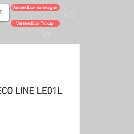
Verzendbox aanvragen
T
Verzendbox Pickup
Inloggen
ECO LINE LE01L
js