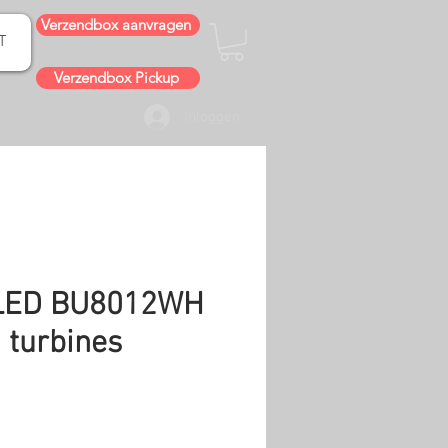
Verzendbox aanvragen
T
Verzendbox Pickup
Inloggen
 LED BU8012WH
 turbines