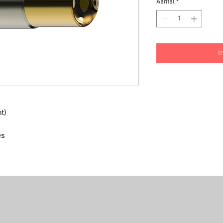
Aantal
*
I
t)
es